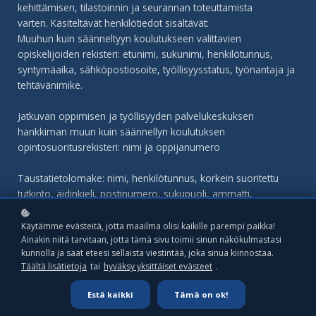
kehittämisen, tilastoinnin ja seurannan toteuttamista
varten. Käsiteltävät henkilötiedot sisältävät:
Muuhun kuin säänneltyyn koulutukseen valittavien
opiskelijoiden rekisteri: etunimi, sukunimi, henkilötunnus,
syntymäaika, sähköpostiosoite, työllisyysstatus, työnantaja ja
tehtävänimike.
Jatkuvan oppimisen ja työllisyyden palvelukeskuksen
hankkiman muun kuin säännellyn koulutuksen
opintosuoritusrekisteri: nimi ja oppijanumero
Taustatietolomake: nimi, henkilötunnus, korkein suoritettu
tutkinto, äidinkieli, postinumero, sukupuoli, ammatti,
työnantajan kokoluokka, työskentelysektori, työllisyysstatus,
työsuhteen laatu.
Käytämme evästeitä, jotta maailma olisi kaikille parempi paikka!
Ainakin niitä tarvitaan, jotta tämä sivu toimii sinun näkökulmastasi
Tietosuojaseloste
kunnolla ja saat eteesi sellaista viestintää, joka sinua kiinnostaa.
Täältä lisätietoja
tai
hyväksy yksittäiset evästeet
.
Double Round Oy käsittelee lisäksi rekisteröityneiden
henkilöiden tietoja omassa markkinointirekisterissään.
Estä kaikki
Tämä on ok!