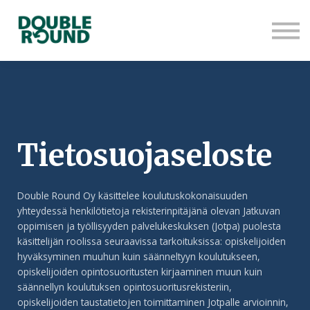
Turvepeltokoulutus
Kaivoskoulutus
Kirjaudu sisään
Tietosuojaseloste
Double Round Oy käsittelee koulutuskokonaisuuden
yhteydessä henkilötietoja rekisterinpitäjänä olevan Jatkuvan
oppimisen ja työllisyyden palvelukeskuksen (Jotpa) puolesta
käsittelijän roolissa seuraavissa tarkoituksissa: opiskelijoiden
hyväksyminen muuhun kuin säänneltyyn koulutukseen,
opiskelijoiden opintosuoritusten kirjaaminen muun kuin
säännellyn koulutuksen opintosuoritusrekisteriin,
opiskelijoiden taustatietojen toimittaminen Jotpalle arvioinnin,